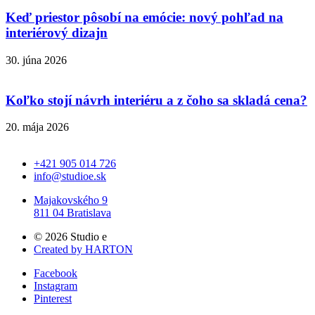
Keď priestor pôsobí na emócie: nový pohľad na
interiérový dizajn
30. júna 2026
Koľko stojí návrh interiéru a z čoho sa skladá cena?
20. mája 2026
+421 905 014 726
info@studioe.sk
Majakovského 9
811 04 Bratislava
© 2026 Studio e
Created by HARTON
Facebook
Instagram
Pinterest