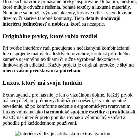
Do našich návrhov prinášame prvky inšpirované Dubajom, mestom,
ktoré miluje odvážne riešenia, bohaté textúry a luxusné materiály.
Nebojíme sa použiť výrazné akcenty, kovové odlesky, exkluzívne
dreviny či žiarivé farebné kontrasty. Tieto
detaily dodávajú
interiéru jedinečnosť a noblesu
, ktorá sa nezaprie.
Originálne prvky, ktoré robia rozdiel
Pri tvorbe interiérov radi pracujeme s nečakanými kombináciami.
Ide o spojenie matných a lesklých povrchov, kontrast prírodného
kameňa s jemnými textíliami či ručne vyrobené dekorácie v
limitovaných edíciách. Každý projekt je originál, pretože je
šitý na
mieru vašim predstavám a potrebám
.
Luxus, ktorý má svoju funkciu
Extravagancia pre nás nie je len o vizuálnom dojme. Každý prvok
má svoj účel, od prémiových úložných riešení, cez inteligentné
osvetlenie, až po komfortné sedenie s ergonomickým tvarovaním.
Luxus vnímame ako
harmonické spojenie estetiky a praktickosti
.
Každý náš interiér preto ponúka rovnako výnimočný vzhľad aj
pohodlie pri každodennom používaní.