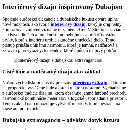
Interiérový dizajn inšpirovaný Dubajom
Spojenie európskej elegancie a dubajského luxusu otvára úplne
nové možnosti, ako tvoriť
interiérový dizajn
, ktorý je originálny,
komfortný a zároveň vizuálne nezameniteľný. V Studio e staviame
na čistých líniách a funkčnosti, no nebojíme sa pridať odvážne
prvky, ktoré z interiéru urobia skutočné umelecké dielo. Tento
prístup prináša unikátnu harmóniu, ktorá je jemná, nadčasová a
zároveň plná výrazných detailov, ktoré upútajú na prvý pohľad.
Čisté línie a nadčasový dizajn ako základ
Naším východiskom je vždy precízny
interiérový dizajn
s dôrazom
na proporcie, vyvážené línie a estetiku, ktorá nestarne. Vychádzame
z európskej tradície dizajnu, ktorá obsahuje jemné farebné prechody,
harmonické kombinácie materiálov a logické usporiadanie priestoru.
Tento základ nám umožňuje vytvárať interiéry, ktoré nestratia na
kráse ani po rokoch.
Dubajská extravagancia – odvážny dotyk luxusu