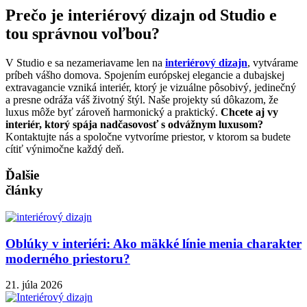
Prečo je interiérový dizajn od Studio e
tou správnou voľbou?
V Studio e sa nezameriavame len na
interiérový dizajn
, vytvárame
príbeh vášho domova. Spojením európskej elegancie a dubajskej
extravagancie vzniká interiér, ktorý je vizuálne pôsobivý, jedinečný
a presne odráža váš životný štýl. Naše projekty sú dôkazom, že
luxus môže byť zároveň harmonický a praktický.
Chcete aj vy
interiér, ktorý spája nadčasovosť s odvážnym luxusom?
Kontaktujte nás a spoločne vytvoríme priestor, v ktorom sa budete
cítiť výnimočne každý deň.
Ďalšie
články
Oblúky v interiéri: Ako mäkké línie menia charakter
moderného priestoru?
21. júla 2026