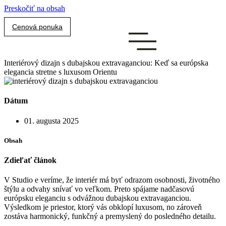
Preskočiť na obsah
Cenová ponuka
Interiérový dizajn s dubajskou extravaganciou: Keď sa európska
elegancia stretne s luxusom Orientu
Dátum
01. augusta 2025
Obsah
Zdieľať článok
V Studio e veríme, že interiér má byť odrazom osobnosti, životného
štýlu a odvahy snívať vo veľkom. Preto spájame nadčasovú
európsku eleganciu s odvážnou dubajskou extravaganciou.
Výsledkom je priestor, ktorý vás obklopí luxusom, no zároveň
zostáva harmonický, funkčný a premyslený do posledného detailu.