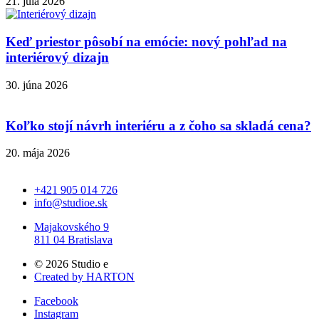
21. júla 2026
Keď priestor pôsobí na emócie: nový pohľad na
interiérový dizajn
30. júna 2026
Koľko stojí návrh interiéru a z čoho sa skladá cena?
20. mája 2026
+421 905 014 726
info@studioe.sk
Majakovského 9
811 04 Bratislava
© 2026 Studio e
Created by HARTON
Facebook
Instagram