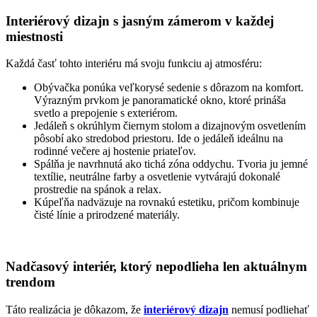
Interiérový dizajn s jasným zámerom v každej
miestnosti
Každá časť tohto interiéru má svoju funkciu aj atmosféru:
Obývačka ponúka veľkorysé sedenie s dôrazom na komfort.
Výrazným prvkom je panoramatické okno, ktoré prináša
svetlo a prepojenie s exteriérom.
Jedáleň s okrúhlym čiernym stolom a dizajnovým osvetlením
pôsobí ako stredobod priestoru. Ide o jedáleň ideálnu na
rodinné večere aj hostenie priateľov.
Spálňa je navrhnutá ako tichá zóna oddychu. Tvoria ju jemné
textílie, neutrálne farby a osvetlenie vytvárajú dokonalé
prostredie na spánok a relax.
Kúpeľňa nadväzuje na rovnakú estetiku, pričom kombinuje
čisté línie a prirodzené materiály.
Nadčasový interiér, ktorý nepodlieha len aktuálnym
trendom
Táto realizácia je dôkazom, že
interiérový dizajn
nemusí podliehať