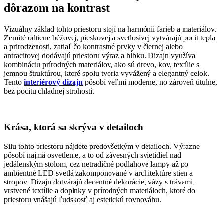
dôrazom na kontrast
Vizuálny základ tohto priestoru stojí na harmónii farieb a materiálov.
Zemité odtiene béžovej, pieskovej a svetlosivej vytvárajú pocit tepla
a prirodzenosti, zatiaľ čo kontrastné prvky v čiernej alebo
antracitovej dodávajú priestoru výraz a hĺbku. Dizajn využíva
kombináciu prírodných materiálov, ako sú drevo, kov, textílie s
jemnou štruktúrou, ktoré spolu tvoria vyvážený a elegantný celok.
Tento
interiérový dizajn
pôsobí veľmi moderne, no zároveň útulne,
bez pocitu chladnej strohosti.
Krása, ktorá sa skrýva v detailoch
Silu tohto priestoru nájdete predovšetkým v detailoch. Výrazne
pôsobí najmä osvetlenie, a to od závesných svietidiel nad
jedálenským stolom, cez netradičné podlahové lampy až po
ambientné LED svetlá zakomponované v architektúre stien a
stropov. Dizajn dotvárajú decentné dekorácie, vázy s trávami,
vrstvené textílie a doplnky v prírodných materiáloch, ktoré do
priestoru vnášajú ľudskosť aj estetickú rovnováhu.