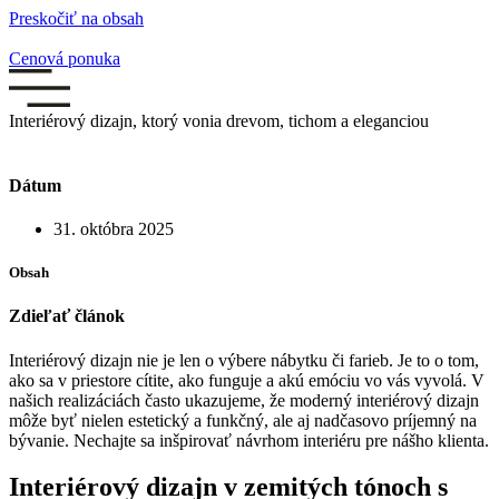
Preskočiť na obsah
Cenová ponuka
Interiérový dizajn, ktorý vonia drevom, tichom a eleganciou
Dátum
31. októbra 2025
Obsah
Zdieľať článok
Interiérový dizajn nie je len o výbere nábytku či farieb. Je to o tom,
ako sa v priestore cítite, ako funguje a akú emóciu vo vás vyvolá. V
našich realizáciách často ukazujeme, že moderný interiérový dizajn
môže byť nielen estetický a funkčný, ale aj nadčasovo príjemný na
bývanie. Nechajte sa inšpirovať návrhom interiéru pre nášho klienta.
Interiérový dizajn v zemitých tónoch s