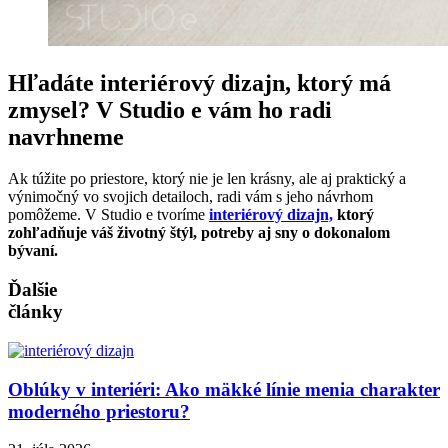
Hľadáte interiérový dizajn, ktorý má
zmysel? V Studio e vám ho radi
navrhneme
Ak túžite po priestore, ktorý nie je len krásny, ale aj praktický a
výnimočný vo svojich detailoch, radi vám s jeho návrhom
pomôžeme. V Studio e tvoríme
interiérový dizajn,
ktorý
zohľadňuje váš životný štýl, potreby aj sny o dokonalom
bývaní.
Ďalšie
články
Oblúky v interiéri: Ako mäkké línie menia charakter
moderného priestoru?